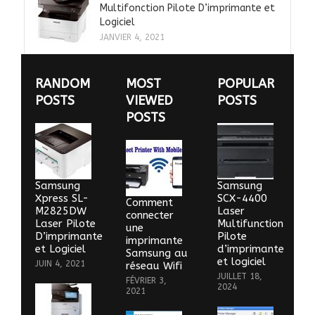
Multifonction Pilote D’imprimante et
Logiciel
JANVIER 4, 2021
RANDOM
MOST
POPULAR
POSTS
VIEWED
POSTS
POSTS
Samsung
Samsung
Xpress SL-
SCX-4400
Comment
M2825DW
Laser
connecter
Laser Pilote
Multifunction
une
D’imprimante
Pilote
imprimante
et Logiciel
d’imprimante
Samsung au
et logiciel
JUIN 4, 2021
réseau Wifi
JUILLET 18,
FÉVRIER 3,
2024
2021