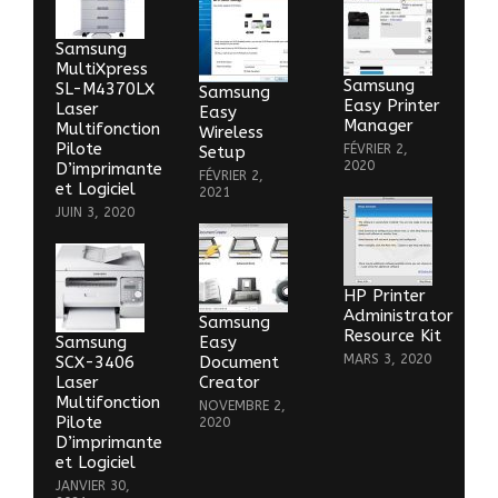
Samsung
MultiXpress
Samsung
SL-M4370LX
Samsung
Easy Printer
Laser
Easy
Manager
Multifonction
Wireless
Pilote
FÉVRIER 2,
Setup
2020
D’imprimante
FÉVRIER 2,
et Logiciel
2021
JUIN 3, 2020
HP Printer
Administrator
Samsung
Resource Kit
Samsung
Easy
MARS 3, 2020
SCX-3406
Document
Laser
Creator
Multifonction
NOVEMBRE 2,
Pilote
2020
D’imprimante
et Logiciel
JANVIER 30,