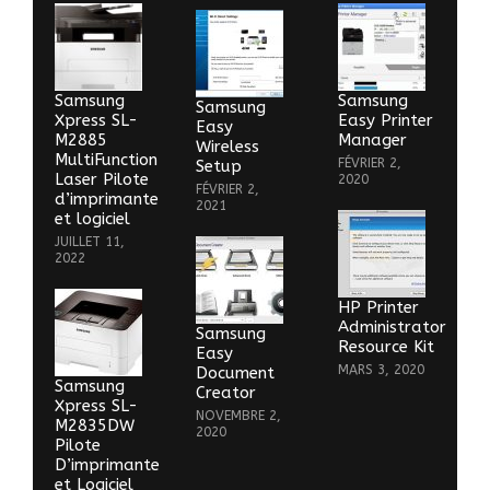
Samsung
Samsung
Samsung
Xpress SL-
Easy Printer
Easy
M2885
Manager
Wireless
MultiFunction
FÉVRIER 2,
Setup
Laser Pilote
2020
FÉVRIER 2,
d’imprimante
2021
et logiciel
JUILLET 11,
2022
HP Printer
Administrator
Samsung
Resource Kit
Easy
MARS 3, 2020
Document
Samsung
Creator
Xpress SL-
NOVEMBRE 2,
M2835DW
2020
Pilote
D’imprimante
et Logiciel