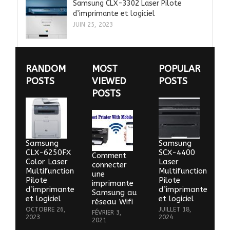
Samsung CLX-3302 Laser Pilote
d’imprimante et logiciel
JUIN 25, 2023
RANDOM
MOST
POPULAR
POSTS
VIEWED
POSTS
POSTS
Samsung
Samsung
CLX-6250FX
SCX-4400
Comment
Color Laser
Laser
connecter
Multifunction
Multifunction
une
Pilote
Pilote
imprimante
d’imprimante
d’imprimante
Samsung au
et logiciel
et logiciel
réseau Wifi
OCTOBRE 26,
JUILLET 18,
FÉVRIER 3,
2023
2024
2021