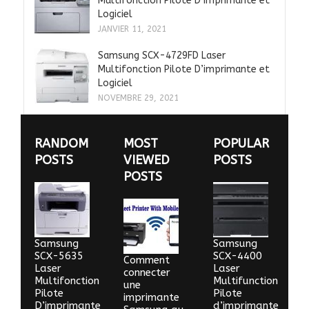
Multifonction Pilote D’imprimante et
Logiciel
JANVIER 11, 2021
Samsung SCX-4729FD Laser
Multifonction Pilote D’imprimante et
Logiciel
NOVEMBRE 29, 2021
RANDOM
MOST
POPULAR
POSTS
VIEWED
POSTS
POSTS
Samsung
Samsung
SCX-5635
SCX-4400
Comment
Laser
Laser
connecter
Multifonction
Multifunction
une
Pilote
Pilote
imprimante
D’imprimante
d’imprimante