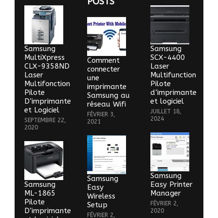
POSTS
Samsung
Samsung
MultiXpress
SCX-4400
Comment
CLX-9358ND
Laser
connecter
Laser
Multifunction
une
Multifonction
Pilote
imprimante
Pilote
d’imprimante
Samsung au
D’imprimante
et logiciel
réseau Wifi
et Logiciel
JUILLET 18,
FÉVRIER 3,
2024
SEPTEMBRE 22,
2021
2020
Samsung
Samsung
Samsung
Easy Printer
Easy
ML-1865
Manager
Wireless
Pilote
FÉVRIER 2,
Setup
D’imprimante
2020
FÉVRIER 2,