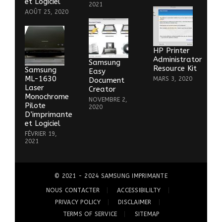
et Logiciel
2021
AOÛT 25, 2020
HP Printer
Administrator
Samsung
Resource Kit
Samsung
Easy
ML-1630
MARS 3, 2020
Document
Laser
Creator
Monochrome
NOVEMBRE 2,
Pilote
2020
D’imprimante
et Logiciel
FÉVRIER 19,
2021
© 2021 - 2024
SAMSUNG IMPRIMANTE
NOUS CONTACTER
ACCESSIBILILTY
PRIVACY POLICY
DISCLAIMER
TERMS OF SERVICE
SITEMAP