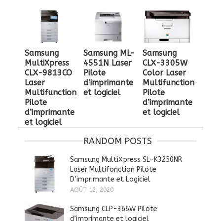
Samsung
Samsung ML-
Samsung
MultiXpress
4551N Laser
CLX-3305W
CLX-9813CO
Pilote
Color Laser
Laser
d’imprimante
Multifunction
Multifunction
et logiciel
Pilote
Pilote
d’imprimante
d’imprimante
et logiciel
et logiciel
RANDOM POSTS
Samsung MultiXpress SL-K3250NR
Laser Multifonction Pilote
D’imprimante et Logiciel
AOÛT 12, 2020
Samsung CLP-366W Pilote
d’imprimante et logiciel