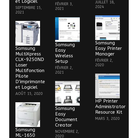
et Logiciel
JUILLET 18,
FÉVRIER 3,
2024
SEPTEMBRE 15,
2021
2021
Samsung
Samsung
Samsung
Easy Printer
Easy
MultiXpress
Manager
Wireless
CLX-9250ND
FÉVRIER 2,
Setup
Laser
2020
FÉVRIER 2,
Multifonction
2021
Pilote
D’imprimante
et Logiciel
AOÛT 15, 2020
HP Printer
Administrator
Samsung
Resource Kit
Easy
MARS 3, 2020
Document
Creator
Samsung
NOVEMBRE 2,
ML-1650
2020