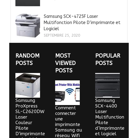
Samsung SCX-4725F Laser
Multifonction Pilote D’imprimante et
Logiciel
SEPTEMBRE 25, 2020
RANDOM
MOST
POPULAR
POSTS
VIEWED
POSTS
POSTS
Samsung
Samsung
ProXpress
SCX-4400
Comment
SL-C2620DW
Laser
connecter
Laser
Multifunction
une
Couleur
Pilote
imprimante
Pilote
d’imprimante
Samsung au
D’imprimante
et logiciel
réseau Wifi