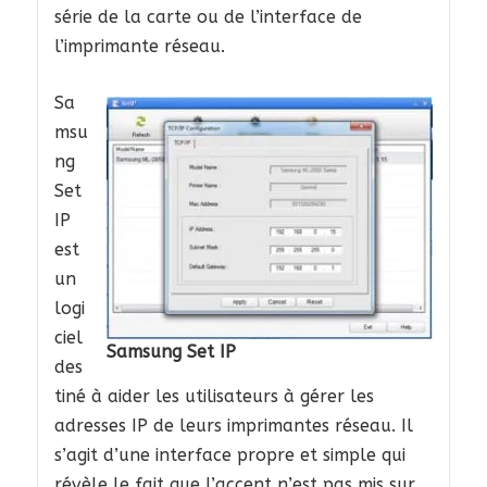
série de la carte ou de l’interface de
l’imprimante réseau.
Sa
msu
ng
Set
IP
est
un
logi
ciel
Samsung Set IP
des
tiné à aider les utilisateurs à gérer les
adresses IP de leurs imprimantes réseau. Il
s’agit d’une interface propre et simple qui
révèle le fait que l’accent n’est pas mis sur