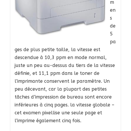
m
en
s
de
5
pa
ges de plus petite taille, la vitesse est
descendue à 10,3 ppm en mode normal,
juste un peu au-dessus du tiers de la vitesse
définie, et 11,1 ppm dans le toner de
l’imprimante conservent le paramètre. Un
peu décevant, car la plupart des petites
tâches d’impression de bureau sont encore
inférieures à cinq pages. la vitesse globale –
cet examen pixellise une seule page et
l’imprime également cinq fois.