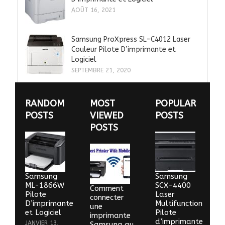
AOÛT 16, 2021
Samsung ProXpress SL-C4012 Laser
Couleur Pilote D’imprimante et
Logiciel
SEPTEMBRE 21, 2020
RANDOM
MOST
POPULAR
POSTS
VIEWED
POSTS
POSTS
Samsung
Samsung
ML-1866W
SCX-4400
Comment
Pilote
Laser
connecter
D’imprimante
Multifunction
une
et Logiciel
Pilote
imprimante
d’imprimante
JANVIER 13,
Samsung au