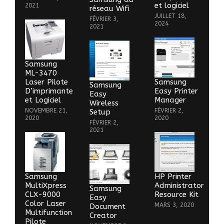
et logiciel
2021
réseau Wifi
JUILLET 18,
FÉVRIER 3,
2024
2021
Samsung
ML-3470
Laser Pilote
Samsung
Samsung
D’imprimante
Easy Printer
Easy
et Logiciel
Manager
Wireless
NOVEMBRE 21,
FÉVRIER 2,
Setup
2020
2020
FÉVRIER 2,
2021
Samsung
HP Printer
MultiXpress
Administrator
Samsung
CLX-9000
Resource Kit
Easy
Color Laser
MARS 3, 2020
Document
Multifunction
Creator
Pilote