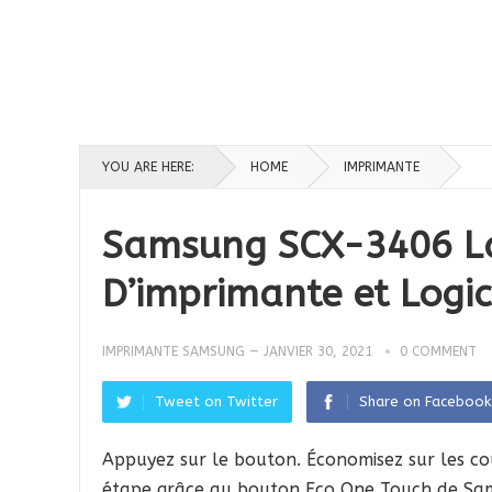
YOU ARE HERE:
HOME
IMPRIMANTE
Samsung SCX-3406 Las
D’imprimante et Logic
IMPRIMANTE SAMSUNG
—
JANVIER 30, 2021
0 COMMENT
Tweet on Twitter
Share on Facebook
Appuyez sur le bouton. Économisez sur les coû
étape grâce au bouton Eco One Touch de Sa