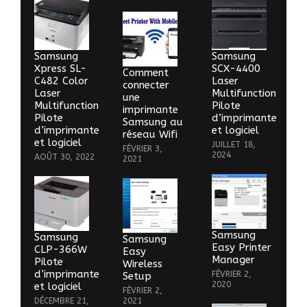
Samsung
Samsung
Xpress SL-
SCX-4400
Comment
C482 Color
Laser
connecter
Laser
Multifunction
une
Multifunction
Pilote
imprimante
Pilote
d’imprimante
Samsung au
d’imprimante
et logiciel
réseau Wifi
et logiciel
JUILLET 18,
FÉVRIER 3,
2024
AOÛT 30, 2022
2021
Samsung
Samsung
Samsung
Easy Printer
CLP-366W
Easy
Manager
Pilote
Wireless
d’imprimante
FÉVRIER 2,
Setup
2020
et logiciel
FÉVRIER 2,
DÉCEMBRE 21,
2021