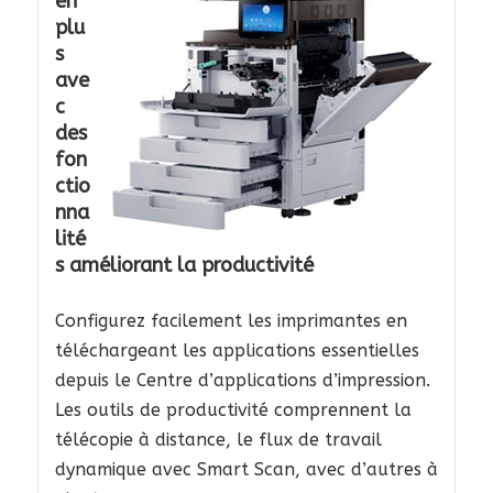
en
plu
s
ave
c
des
fon
ctio
nna
lité
s améliorant la productivité
Configurez facilement les imprimantes en
téléchargeant les applications essentielles
depuis le Centre d’applications d’impression.
Les outils de productivité comprennent la
télécopie à distance, le flux de travail
dynamique avec Smart Scan, avec d’autres à