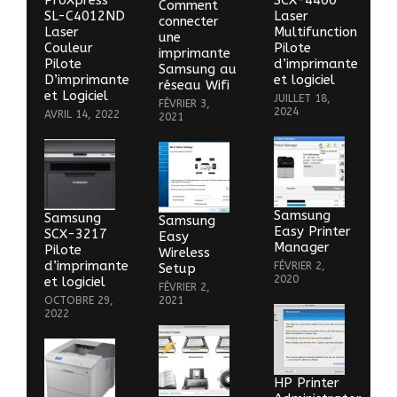
ProXpress
SCX-4400
Comment
SL-C4012ND
Laser
connecter
Laser
Multifunction
une
Couleur
Pilote
imprimante
Pilote
d’imprimante
Samsung au
D’imprimante
et logiciel
réseau Wifi
et Logiciel
JUILLET 18,
FÉVRIER 3,
2024
AVRIL 14, 2022
2021
Samsung
Samsung
Samsung
Easy Printer
SCX-3217
Easy
Manager
Pilote
Wireless
d’imprimante
FÉVRIER 2,
Setup
2020
et logiciel
FÉVRIER 2,
OCTOBRE 29,
2021
2022
HP Printer