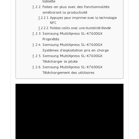
tablette
Faites-en plus avec des fonctionnalités
améliorant la productivité
Appuyez pour imprimer avec la technologie
NFC
Faibles coûts avec une durabilité élevée
Samsung MultiXpress SL-K7600GX
Propriétés
Samsung MultiXpress SL-K7600GX
Systèmes d’exploitation pris en charge
Samsung MultiXpress SL-K7600GX
Télécharger le pilote
Samsung MultiXpress SL-K7600GX
Téléchargement des utilitaires