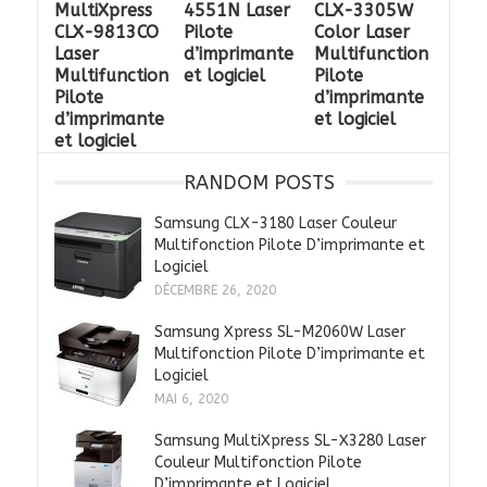
MultiXpress
4551N Laser
CLX-3305W
CLX-9813CO
Pilote
Color Laser
Laser
d’imprimante
Multifunction
Multifunction
et logiciel
Pilote
Pilote
d’imprimante
d’imprimante
et logiciel
et logiciel
RANDOM POSTS
Samsung CLX-3180 Laser Couleur
Multifonction Pilote D’imprimante et
Logiciel
DÉCEMBRE 26, 2020
Samsung Xpress SL-M2060W Laser
Multifonction Pilote D’imprimante et
Logiciel
MAI 6, 2020
Samsung MultiXpress SL-X3280 Laser
Couleur Multifonction Pilote
D’imprimante et Logiciel