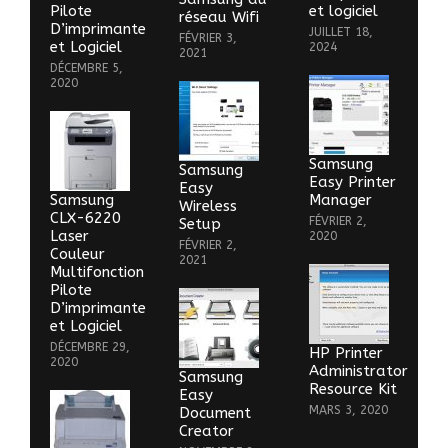
Pilote
et logiciel
réseau Wifi
D’imprimante
JUILLET 18,
FÉVRIER 3,
et Logiciel
2024
2021
DÉCEMBRE 5,
2020
Samsung
Samsung
Easy Printer
Easy
Samsung
Manager
Wireless
CLX-6220
FÉVRIER 2,
Setup
Laser
2020
FÉVRIER 2,
Couleur
2021
Multifonction
Pilote
D’imprimante
et Logiciel
DÉCEMBRE 29,
HP Printer
2020
Administrator
Samsung
Resource Kit
Easy
MARS 3, 2020
Document
Creator