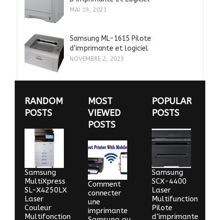
MAI 19, 2021
Samsung ML-1615 Pilote
d’imprimante et logiciel
NOVEMBRE 2, 2023
RANDOM
MOST
POPULAR
POSTS
VIEWED
POSTS
POSTS
Samsung
Samsung
MultiXpress
SCX-4400
Comment
SL-X4250LX
Laser
connecter
Laser
Multifunction
une
Couleur
Pilote
imprimante
Multifonction
d’imprimante
Samsung au