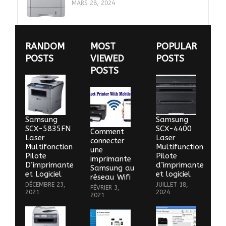
MARS 28, 2024
RANDOM
MOST
POPULAR
POSTS
VIEWED
POSTS
POSTS
Samsung
Samsung
SCX-5835FN
SCX-4400
Comment
Laser
Laser
connecter
Multifonction
Multifunction
une
Pilote
Pilote
imprimante
D’imprimante
d’imprimante
Samsung au
et Logiciel
et logiciel
réseau Wifi
DÉCEMBRE 23,
JUILLET 18,
FÉVRIER 3,
2021
2024
2021