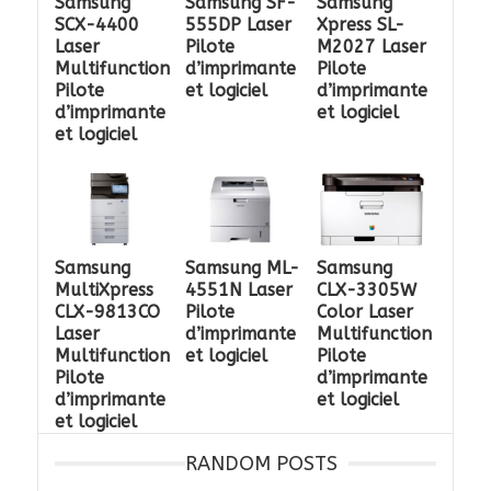
Samsung
Samsung SF-
Samsung
SCX-4400
555DP Laser
Xpress SL-
Laser
Pilote
M2027 Laser
Multifunction
d’imprimante
Pilote
Pilote
et logiciel
d’imprimante
d’imprimante
et logiciel
et logiciel
Samsung
Samsung ML-
Samsung
MultiXpress
4551N Laser
CLX-3305W
CLX-9813CO
Pilote
Color Laser
Laser
d’imprimante
Multifunction
Multifunction
et logiciel
Pilote
Pilote
d’imprimante
d’imprimante
et logiciel
et logiciel
RANDOM POSTS