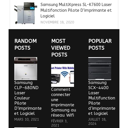
Samsung MultiXpress SL-K7600 Laser
Multifonction Pilote D’imprimante et
Logiciel
NOVEMBRE 18, 2020
RANDOM
MOST
POPULAR
POSTS
VIEWED
POSTS
POSTS
Samsung
Samsung
CLP-680ND
SCX-4400
Comment
Laser
Laser
connecter
Couleur
Multifunction
une
Pilote
Pilote
imprimante
D’imprimante
d’imprimante
Samsung au
et Logiciel
et logiciel
réseau Wifi
MARS 10, 2021
JUILLET 18,
FÉVRIER 3,
2024
2021