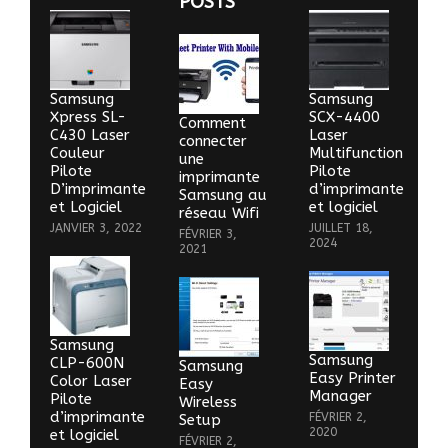
POSTS
Samsung
Samsung
Xpress SL-
SCX-4400
Comment
C430 Laser
Laser
connecter
Couleur
Multifunction
une
Pilote
Pilote
imprimante
D’imprimante
d’imprimante
Samsung au
et Logiciel
et logiciel
réseau Wifi
JANVIER 3, 2022
JUILLET 18,
FÉVRIER 3,
2024
2021
Samsung
Samsung
CLP-600N
Samsung
Easy Printer
Color Laser
Easy
Manager
Pilote
Wireless
d’imprimante
FÉVRIER 2,
Setup
2020
et logiciel
FÉVRIER 2,