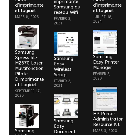
imprimante
d’imprimante
d’imprimante
Samsung au
et logiciel
et logiciel
réseau Wifi
MARS 8, 2023
JUILLET 18,
FÉVRIER 3,
2024
2021
Samsung
Samsung
Xpress SL-
Samsung
Easy Printer
M2670 Laser
Easy
Manager
Multifonction
Wireless
Pilote
FÉVRIER 2,
Setup
2020
D’imprimante
FÉVRIER 2,
et Logiciel
2021
SEPTEMBRE 17,
2020
HP Printer
Administrator
Samsung
Resource Kit
Easy
Samsung
MARS 3, 2020
Document