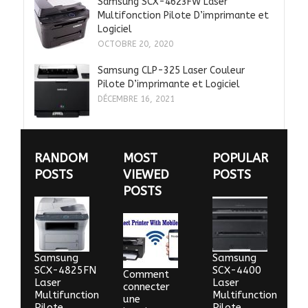
Samsung SCX-4623FW Laser
Multifonction Pilote D’imprimante et
Logiciel
OCTOBRE 20, 2020
Samsung CLP-325 Laser Couleur
Pilote D’imprimante et Logiciel
DÉCEMBRE 16, 2021
RANDOM
MOST
POPULAR
POSTS
VIEWED
POSTS
POSTS
Samsung
Samsung
SCX-4825FN
SCX-4400
Comment
Laser
Laser
connecter
Multifunction
Multifunction
une
Pilote
Pilote