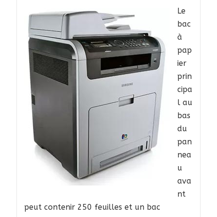
Le
bac
à
pap
ier
prin
cipa
l au
bas
du
pan
nea
u
ava
nt
peut contenir 250 feuilles et un bac