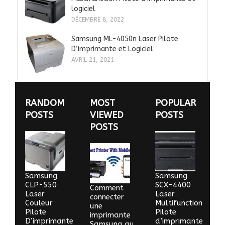
logiciel
DÉCEMBRE 8, 2022
Samsung ML-4050n Laser Pilote
D’imprimante et Logiciel
AVRIL 21, 2021
RANDOM
MOST
POPULAR
POSTS
VIEWED
POSTS
POSTS
Samsung
Samsung
CLP-550
SCX-4400
Comment
Laser
Laser
connecter
Couleur
Multifunction
une
Pilote
Pilote
imprimante
D’imprimante
d’imprimante
Samsung au