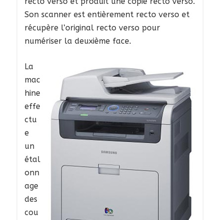
recto verso et produit une copie recto verso.
Son scanner est entièrement recto verso et
récupère l’original recto verso pour
numériser la deuxième face.
La
mac
hine
effe
ctu
e
un
étal
onn
age
des
cou