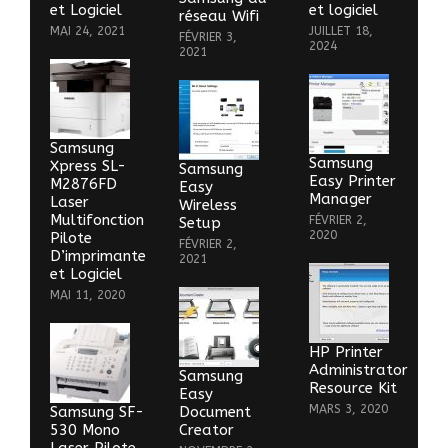
et Logiciel
et logiciel
réseau Wifi
MAI 24, 2021
JUILLET 18,
FÉVRIER 3,
2024
2021
Samsung
Samsung
Xpress SL-
Samsung
Easy Printer
M2876FD
Easy
Manager
Laser
Wireless
Multifonction
FÉVRIER 2,
Setup
2020
Pilote
FÉVRIER 2,
D’imprimante
2021
et Logiciel
MAI 11, 2020
HP Printer
Administrator
Samsung
Resource Kit
Easy
MARS 3, 2020
Samsung SF-
Document
530 Mono
Creator