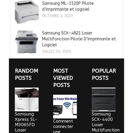
Samsung ML-1520P Pilote
d’imprimante et logiciel
OCTOBRE 5, 2023
Samsung SCX-4821 Laser
Multifonction Pilote D’imprimante et
Logiciel
JUILLET 24, 2020
RANDOM
MOST
POPULAR
POSTS
VIEWED
POSTS
POSTS
Samsung
Samsung
Xpress SL-
SCX-4400
Comment
M3065FD
Laser
connecter
Laser
Multifunction
une