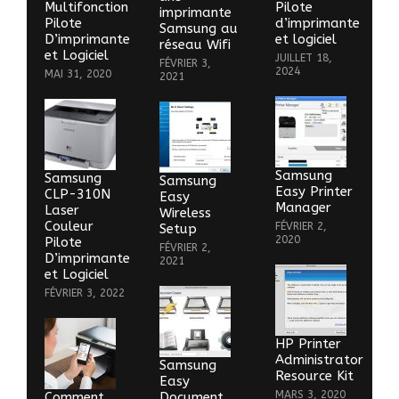
Multifonction
Pilote
imprimante
Pilote
d’imprimante
Samsung au
D’imprimante
et logiciel
réseau Wifi
et Logiciel
JUILLET 18,
FÉVRIER 3,
2024
MAI 31, 2020
2021
Samsung
Samsung
Samsung
Easy Printer
CLP-310N
Easy
Manager
Laser
Wireless
Couleur
FÉVRIER 2,
Setup
2020
Pilote
FÉVRIER 2,
D’imprimante
2021
et Logiciel
FÉVRIER 3, 2022
HP Printer
Administrator
Samsung
Resource Kit
Easy
MARS 3, 2020
Comment
Document