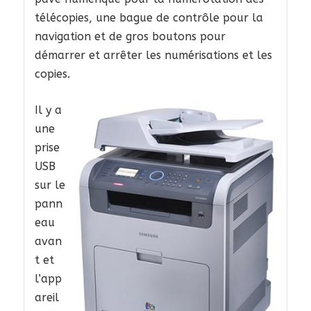
télécopies, une bague de contrôle pour la
navigation et de gros boutons pour
démarrer et arrêter les numérisations et les
copies.
Il y a
une
prise
USB
sur le
pann
eau
avan
t et
l’app
areil