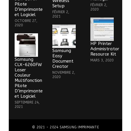
Wireless
Pilote
FÉVRIER 2,
Setup
D’imprimante
2020
FÉVRIER 2,
et Logiciel
2021
OCTOBRE 27,
2020
HP Printer
Administrator
Samsung
Resource Kit
Easy
Samsung
MARS 3, 2020
Document
CLX-6260FW
Creator
Laser
NOVEMBRE 2,
Couleur
2020
Multifonction
Pilote
D’imprimante
et Logiciel
SEPTEMBRE 24,
2021
© 2021 - 2024
SAMSUNG IMPRIMANTE