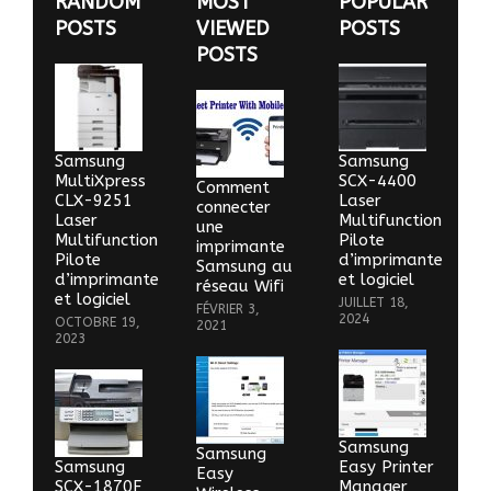
RANDOM
MOST
POPULAR
POSTS
VIEWED
POSTS
POSTS
Samsung
Samsung
MultiXpress
SCX-4400
Comment
CLX-9251
Laser
connecter
Laser
Multifunction
une
Multifunction
Pilote
imprimante
Pilote
d’imprimante
Samsung au
d’imprimante
et logiciel
réseau Wifi
et logiciel
JUILLET 18,
FÉVRIER 3,
2024
OCTOBRE 19,
2021
2023
Samsung
Samsung
Samsung
Easy Printer
Easy
SCX-1870F
Manager