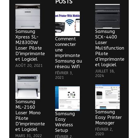
POSTS
Samsung
Samsung
Xpress SL-
SCX-4400
Comment
M2830DW
Laser
connecter
Laser Pilote
Multifunction
une
D’imprimante
Pilote
imprimante
et Logiciel
d’imprimante
Samsung au
et logiciel
AOÛT 20, 2021
réseau Wifi
JUILLET 18,
FÉVRIER 3,
2024
2021
Samsung
ML-2160
Samsung
Laser Mono
Samsung
Easy Printer
Pilote
Easy
Manager
D’imprimante
Wireless
et Logiciel
FÉVRIER 2,
Setup
2020
MARS 31, 2022
FÉVRIER 2,