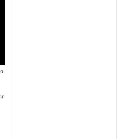
la
ar