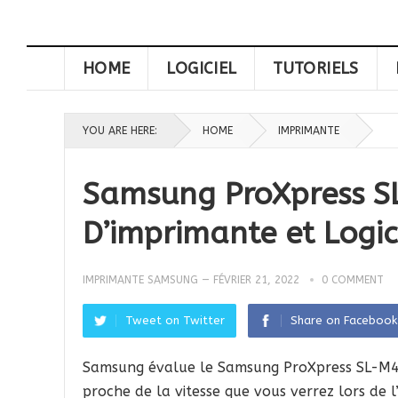
HOME
LOGICIEL
TUTORIELS
YOU ARE HERE:
HOME
IMPRIMANTE
Samsung ProXpress S
D’imprimante et Logic
IMPRIMANTE SAMSUNG
—
FÉVRIER 21, 2022
0 COMMENT
Tweet on Twitter
Share on Facebook
Samsung évalue le Samsung ProXpress SL-M40
proche de la vitesse que vous verrez lors de l