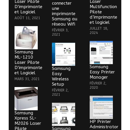
Laser Pilote
Laser
connecter
D’imprimante
Multifunction
une
et Logiciel
Pilote
imprimante
d’imprimante
AOÛT 11, 2021
Samsung au
et logiciel
réseau Wifi
JUILLET 18,
FÉVRIER 3,
2024
2021
Samsung
ML-1210
Laser Pilote
Samsung
D’imprimante
Samsung
Easy Printer
et Logiciel
Easy
Manager
Wireless
MARS 31, 2021
FÉVRIER 2,
Setup
2020
FÉVRIER 2,
2021
Samsung
Xpress SL-
HP Printer
M2026 Laser
Administrator
Pilote
Samsung