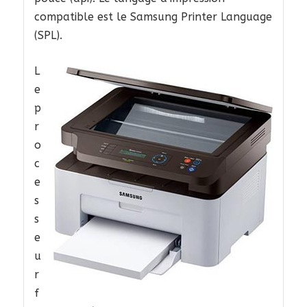
compatible est le Samsung Printer Language
(SPL).
L
e
p
r
o
c
e
s
s
e
u
r
f