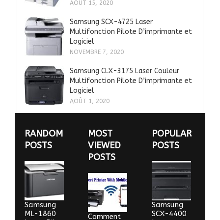
AOÛT 15, 2020
Samsung SCX-4725 Laser
Multifonction Pilote D’imprimante et
Logiciel
NOVEMBRE 7, 2020
Samsung CLX-3175 Laser Couleur
Multifonction Pilote D’imprimante et
Logiciel
AOÛT 1, 2020
RANDOM
MOST
POPULAR
POSTS
VIEWED
POSTS
POSTS
Samsung
Samsung
ML-1860
SCX-4400
Comment