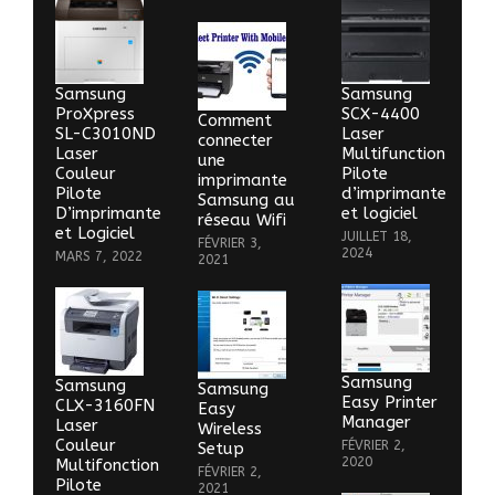
Samsung
Samsung
ProXpress
SCX-4400
Comment
SL-C3010ND
Laser
connecter
Laser
Multifunction
une
Couleur
Pilote
imprimante
Pilote
d’imprimante
Samsung au
D’imprimante
et logiciel
réseau Wifi
et Logiciel
JUILLET 18,
FÉVRIER 3,
2024
MARS 7, 2022
2021
Samsung
Samsung
Samsung
Easy Printer
CLX-3160FN
Easy
Manager
Laser
Wireless
Couleur
FÉVRIER 2,
Setup
2020
Multifonction
FÉVRIER 2,
Pilote
2021