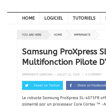
HOME
LOGICIEL
TUTORIELS
YOU ARE HERE:
HOME
IMPRIMANTE
Samsung ProXpress S
Multifonction Pilote D
IMPRIMANTE SAMSUNG
—
JUILLET 22, 2020
0 COMMENT
Tweet on Twitter
Share on Facebook
Le robuste Samsung ProXpress SL-4075FR offre
alimenté par un processeur Core Cortex ™ -A5