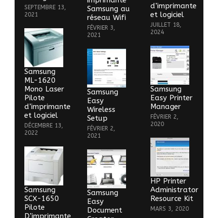
imprimante
d’imprimante
SEPTEMBRE 13,
Samsung au
et logiciel
2021
réseau Wifi
JUILLET 18,
FÉVRIER 3,
2024
2021
Samsung
ML-1620
Mono Laser
Samsung
Samsung
Pilote
Easy Printer
Easy
d’imprimante
Manager
Wireless
et logiciel
FÉVRIER 2,
Setup
2020
DÉCEMBRE 13,
FÉVRIER 2,
2022
2021
HP Printer
Samsung
Administrator
Samsung
SCX-1650
Resource Kit
Easy
Pilote
MARS 3, 2020
Document
D’imprimante