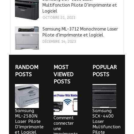
Multifonction Pilote D’imprimante et
Logiciel
OCTOBRE 21, 2021
Samsung ML-3712 Monochrome Laser
Pilote d’imprimante et logiciel
DÉCEMBRE 14, 2023
RANDOM
MOST
POPULAR
POSTS
VIEWED
POSTS
POSTS
Samsung
Samsung
ML-2580N
SCX-4400
Comment
Laser Pilote
Laser
connecter
D’imprimante
Multifunction
une
et Logiciel
Pilote