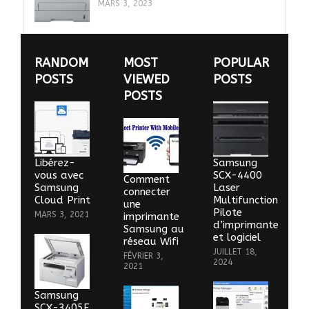
MARS 3, 2023
RANDOM
MOST
POPULAR
POSTS
VIEWED
POSTS
POSTS
Libérez-
Samsung
vous avec
SCX-4400
Comment
Samsung
Laser
connecter
Cloud Print
Multifunction
une
Pilote
MARS 3, 2021
imprimante
d’imprimante
Samsung au
et logiciel
réseau Wifi
JUILLET 18,
FÉVRIER 3,
2024
2021
Samsung
SCX-3405F