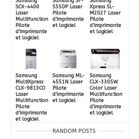
Samsung
Samsung SF-
Samsung
SCX-4400
555DP Laser
Xpress SL-
Laser
Pilote
M2027 Laser
Multifunction
d’imprimante
Pilote
Pilote
et logiciel
d’imprimante
d’imprimante
et logiciel
et logiciel
Samsung
Samsung ML-
Samsung
MultiXpress
4551N Laser
CLX-3305W
CLX-9813CO
Pilote
Color Laser
Laser
d’imprimante
Multifunction
Multifunction
et logiciel
Pilote
Pilote
d’imprimante
d’imprimante
et logiciel
et logiciel
RANDOM POSTS