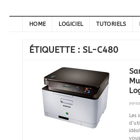
HOME
LOGICIEL
TUTORIELS
ÉTIQUETTE :
SL-C480
Sa
Mul
Log
IMPR
Les 
d’ut
idéa
vous