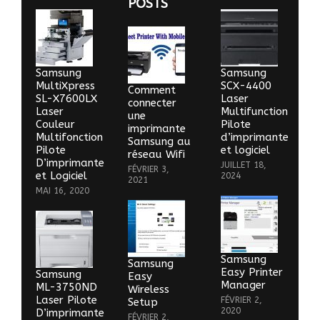
POSTS
Samsung
Samsung
MultiXpress
SCX-4400
Comment
SL-X7600LX
Laser
connecter
Laser
Multifunction
une
Couleur
Pilote
imprimante
Multifonction
d’imprimante
Samsung au
Pilote
et logiciel
réseau Wifi
D’imprimante
JUILLET 18,
FÉVRIER 3,
et Logiciel
2024
2021
MAI 16, 2020
Samsung
Samsung
Easy Printer
Samsung
Easy
Manager
ML-3750ND
Wireless
Laser Pilote
FÉVRIER 2,
Setup
2020
D’imprimante
FÉVRIER 2,