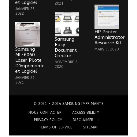
et Logiciel
2021
JANVIER 27,
2022
HP Printer
Administrator
Samsung
Resource Kit
Easy
Samsung
MARS 3, 2020
Document
ML-6060
Creator
Laser Pilote
NOVEMBRE 2,
D’imprimante
2020
et Logiciel
JANVIER 21,
2021
© 2021 - 2024
SAMSUNG IMPRIMANTE
NOUS CONTACTER
ACCESSIBILILTY
PRIVACY POLICY
DISCLAIMER
TERMS OF SERVICE
SITEMAP