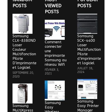
POSTS
VIEWED
POSTS
POSTS
Samsung
Samsung
CLX-8380ND
SCX-4400
Comment
Laser
Laser
connecter
Couleur
Multifunction
une
Multifonction
Pilote
imprimante
Pilote
d’imprimante
Samsung au
D’imprimante
et logiciel
réseau Wifi
et Logiciel
JUILLET 18,
FÉVRIER 3,
2024
SEPTEMBRE 20,
2021
2020
Samsung
Samsung
Samsung
Easy Printer
Easy
MultiXpress
Manager
Wireless