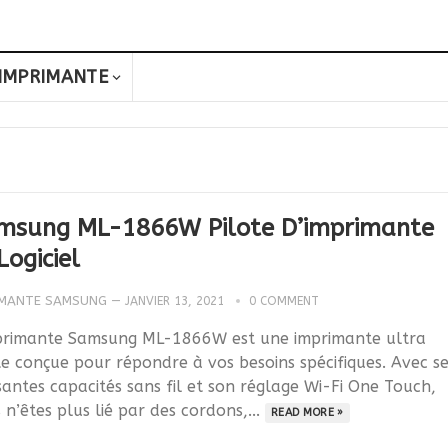
IMPRIMANTE
msung ML-1866W Pilote D’imprimante
Logiciel
IMANTE SAMSUNG
—
JANVIER 13, 2021
0 COMMENT
primante Samsung ML-1866W est une imprimante ultra
te conçue pour répondre à vos besoins spécifiques. Avec s
santes capacités sans fil et son réglage Wi-Fi One Touch,
 n’êtes plus lié par des cordons,...
READ MORE »