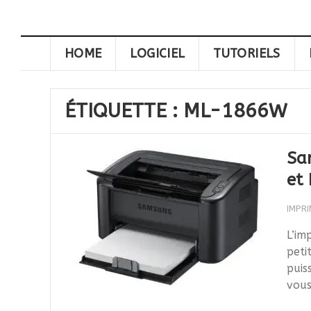
HOME
LOGICIEL
TUTORIELS
ÉTIQUETTE :
ML-1866W
Sa
et 
IMPR
L’im
peti
puis
vous