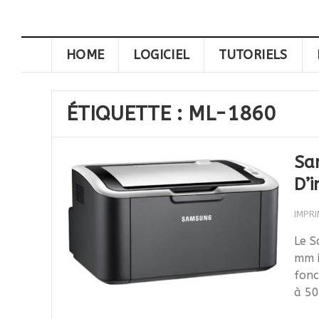
HOME
LOGICIEL
TUTORIELS
ÉTIQUETTE :
ML-1860
Sa
D’i
IMPR
Le S
mm i
fonc
à 50