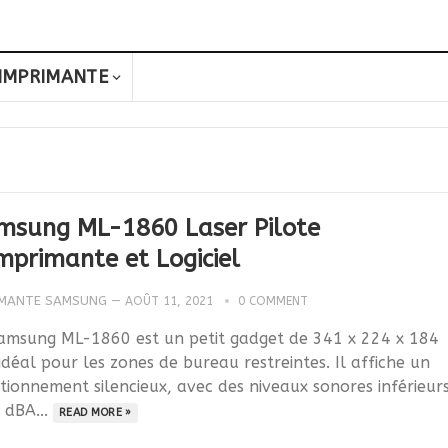
IMPRIMANTE
msung ML-1860 Laser Pilote
mprimante et Logiciel
IMANTE SAMSUNG
—
AOÛT 11, 2021
0 COMMENT
amsung ML-1860 est un petit gadget de 341 x 224 x 184
déal pour les zones de bureau restreintes. Il affiche un
tionnement silencieux, avec des niveaux sonores inférieur
 dBA...
READ MORE »