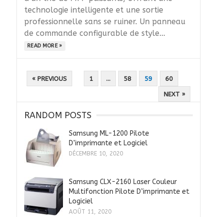
technologie intelligente et une sortie
professionnelle sans se ruiner. Un panneau
de commande configurable de style...
READ MORE »
PAGINATION
« PREVIOUS
1
…
58
59
60
DES
NEXT »
PUBLICATIONS
RANDOM POSTS
Samsung ML-1200 Pilote
D’imprimante et Logiciel
DÉCEMBRE 10, 2020
Samsung CLX-2160 Laser Couleur
Multifonction Pilote D’imprimante et
Logiciel
AOÛT 11, 2020