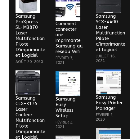
Samsung
Samsung
ProXpress
SCX-4400
Comment
SL-M3870
Laser
connecter
Laser
Multifunction
une
Multifonction
Pilote
imprimante
Pilote
d’imprimante
Samsung au
D’imprimante
et logiciel
réseau Wifi
et Logiciel
JUILLET 18,
FÉVRIER 3,
2024
AOÛT 20, 2020
2021
Samsung
Samsung
Samsung
Easy Printer
CLX-3175
Easy
Manager
Laser
Wireless
Couleur
FÉVRIER 2,
Setup
2020
Multifonction
FÉVRIER 2,
Pilote
2021
D’imprimante
et Logiciel