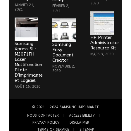
2020
JANVIER 21,
FÉVRIER 2,
2021
2021
HP Printer
Administrator
Samsung
Samsung
Resource Kit
Xpress SL-
Easy
M2071FH
MARS 3, 2020
Document
Laser
Creator
Multifonction
NOVEMBRE 2,
Pilote
2020
D’imprimante
et Logiciel
AOÛT 16, 2020
© 2021 - 2024
SAMSUNG IMPRIMANTE
NOUS CONTACTER
ACCESSIBILILTY
PRIVACY POLICY
DISCLAIMER
TERMS OF SERVICE
SITEMAP