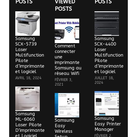
POSTS
VIEWED
POSTS
POSTS
Samsung
Samsung
SCX-5739
SCX-4400
Comment
Laser
Laser
connecter
Multifunction
Multifunction
une
Pilote
Pilote
imprimante
d’imprimante
d’imprimante
Samsung au
et logiciel
et logiciel
réseau Wifi
AVRIL 18, 2024
JUILLET 18,
FÉVRIER 3,
2024
2021
Samsung
Samsung
ML-6060
Samsung
Easy Printer
Laser Pilote
Easy
Manager
D’imprimante
Wireless
et Logiciel
FÉVRIER 2,
Setup