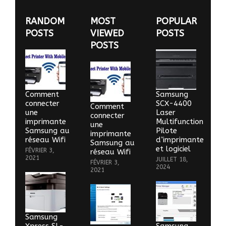
RANDOM
MOST
POPULAR
POSTS
VIEWED
POSTS
POSTS
Comment
Samsung
connecter
SCX-4400
Comment
une
Laser
connecter
imprimante
Multifunction
une
Samsung au
Pilote
imprimante
réseau Wifi
d’imprimante
Samsung au
et logiciel
FÉVRIER 3,
réseau Wifi
2021
JUILLET 18,
FÉVRIER 3,
2024
2021
Samsung