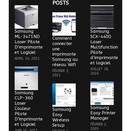
POSTS
Samsung
Samsung
ML-3471ND
SCX-4400
Comment
Laser Pilote
Laser
connecter
D’imprimante
Multifunction
une
et Logiciel
Pilote
imprimante
d’imprimante
AVRIL 14, 2021
Samsung au
et logiciel
réseau Wifi
JUILLET 18,
FÉVRIER 3,
2024
2021
Samsung
CLP-360
Laser
Samsung
Couleur
Samsung
Easy Printer
Pilote
Easy
Manager
D’imprimante
Wireless
et Logiciel
FÉVRIER 2,
Setup
2020
JUIN 16, 2021