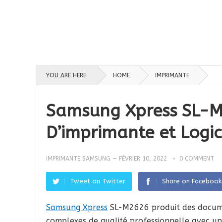
YOU ARE HERE:
HOME
IMPRIMANTE
Samsung Xpress SL-M2
D’imprimante et Logic
IMPRIMANTE SAMSUNG
—
FÉVRIER 10, 2022
0 COMMENT
Tweet on Twitter
Share on Facebook
Samsung Xpress
SL-M2626 produit des docu
complexes de qualité professionnelle avec u