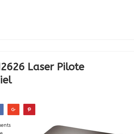
626 Laser Pilote
iel
ments
ne