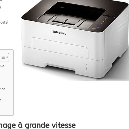
e
vité
se
tion
e
mage à grande vitesse