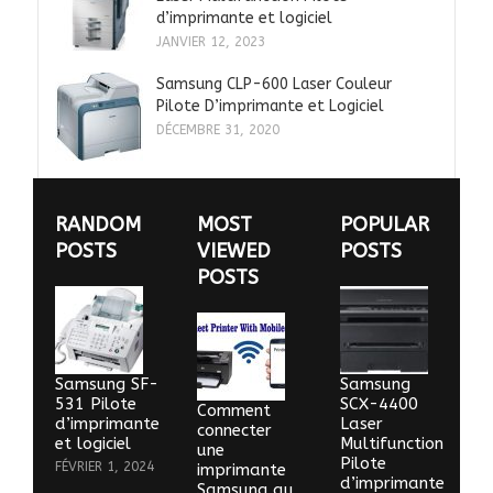
d’imprimante et logiciel
JANVIER 12, 2023
Samsung CLP-600 Laser Couleur
Pilote D’imprimante et Logiciel
DÉCEMBRE 31, 2020
RANDOM
MOST
POPULAR
POSTS
VIEWED
POSTS
POSTS
Samsung SF-
Samsung
531 Pilote
SCX-4400
Comment
d’imprimante
Laser
connecter
et logiciel
Multifunction
une
Pilote
FÉVRIER 1, 2024
imprimante
d’imprimante
Samsung au