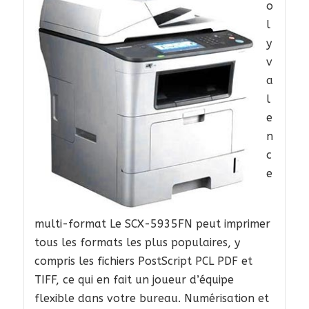
o
l
y
v
a
l
e
n
c
e
multi-format Le SCX-5935FN peut imprimer
tous les formats les plus populaires, y
compris les fichiers PostScript PCL PDF et
TIFF, ce qui en fait un joueur d’équipe
flexible dans votre bureau. Numérisation et