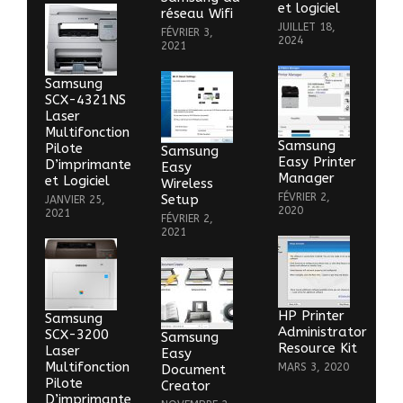
et logiciel
réseau Wifi
JUILLET 18,
FÉVRIER 3,
2024
2021
Samsung
SCX-4321NS
Laser
Multifonction
Samsung
Pilote
Samsung
Easy Printer
D’imprimante
Easy
Manager
et Logiciel
Wireless
FÉVRIER 2,
Setup
JANVIER 25,
2020
2021
FÉVRIER 2,
2021
HP Printer
Samsung
Administrator
SCX-3200
Samsung
Resource Kit
Laser
Easy
Multifonction
MARS 3, 2020
Document
Pilote
Creator
D’imprimante