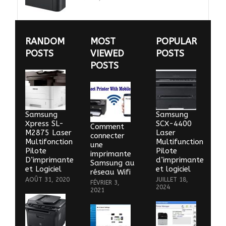
RANDOM
MOST
POPULAR
POSTS
VIEWED
POSTS
POSTS
Samsung
Samsung
Xpress SL-
SCX-4400
Comment
M2875 Laser
Laser
connecter
Multifonction
Multifunction
une
Pilote
Pilote
imprimante
D’imprimante
d’imprimante
Samsung au
et Logiciel
et logiciel
réseau Wifi
AOÛT 31, 2020
JUILLET 18,
FÉVRIER 3,
2024
2021