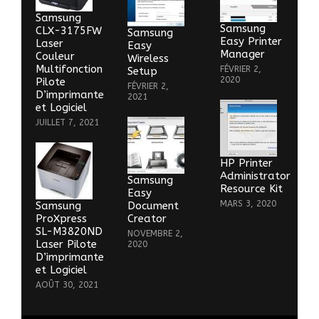
Samsung
Samsung
CLX-3175FW
Samsung
Easy Printer
Laser
Easy
Manager
Couleur
Wireless
Multifonction
FÉVRIER 2,
Setup
2020
Pilote
FÉVRIER 2,
D’imprimante
2021
et Logiciel
JUILLET 7, 2021
HP Printer
Administrator
Samsung
Resource Kit
Easy
MARS 3, 2020
Samsung
Document
ProXpress
Creator
SL-M3820ND
NOVEMBRE 2,
Laser Pilote
2020
D’imprimante
et Logiciel
AOÛT 30, 2021