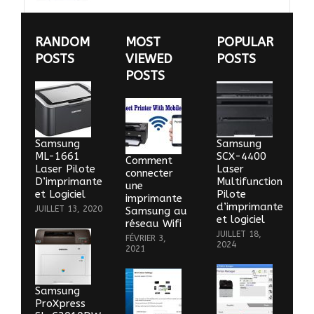
RANDOM
MOST
POPULAR
POSTS
VIEWED
POSTS
POSTS
Samsung
Samsung
ML-1661
SCX-4400
Comment
Laser Pilote
Laser
connecter
D’imprimante
Multifunction
une
et Logiciel
Pilote
imprimante
d’imprimante
JUILLET 13, 2020
Samsung au
et logiciel
réseau Wifi
JUILLET 18,
FÉVRIER 3,
2024
2021
Samsung
ProXpress