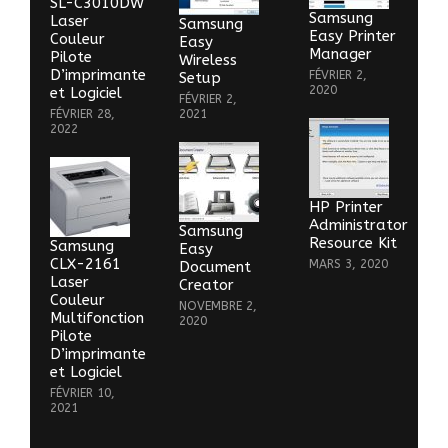
SL-C3010DW
Samsung
Laser
Samsung
Easy Printer
Couleur
Easy
Manager
Pilote
Wireless
D’imprimante
FÉVRIER 2,
Setup
2020
et Logiciel
FÉVRIER 2,
FÉVRIER 28,
2021
2022
HP Printer
Administrator
Samsung
Resource Kit
Samsung
Easy
CLX-2161
MARS 3, 2020
Document
Laser
Creator
Couleur
NOVEMBRE 2,
Multifonction
2020
Pilote
D’imprimante
et Logiciel
FÉVRIER 10,
2021