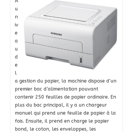
A
u
n
iv
e
a
u
d
e
l
a gestion du papier, la machine dispose d’un
premier bac d’alimentation pouvant
contenir 250 feuilles de papier ordinaire. En
plus du bac principal, il y a un chargeur
manuel qui prend une feuille de papier à la
fois. Ensuite, il prend en charge le papier
bond, le coton, les enveloppes, les