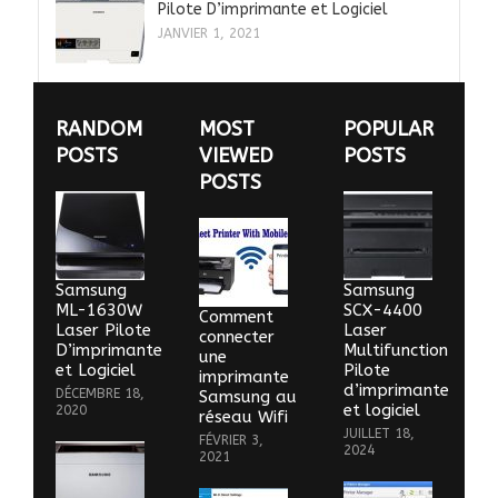
Pilote D’imprimante et Logiciel
JANVIER 1, 2021
RANDOM
MOST
POPULAR
POSTS
VIEWED
POSTS
POSTS
Samsung
Samsung
ML-1630W
SCX-4400
Comment
Laser Pilote
Laser
connecter
D’imprimante
Multifunction
une
et Logiciel
Pilote
imprimante
d’imprimante
DÉCEMBRE 18,
Samsung au
et logiciel
2020
réseau Wifi
JUILLET 18,
FÉVRIER 3,
2024
2021