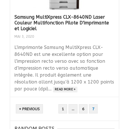
Samsung MultiXpress CLX-8640ND Laser
Couleur Multifonction Pilote D’imprimante
et Logiciel
MAI 3, 2020
L’imprimante Samsung MultiXpress CLX-
8640ND est une excellente option pour
l’impression recto verso avec sa fonction
d’impression recto verso automatique
intégrée. Il produit également une
résolution allant jusqu’à 1200 x 1200 points
par pouce (dpi)...
READ MORE »
PAGINATION
« PREVIOUS
1
…
6
7
DES
PUBLICATIONS
RANDOM POSTS