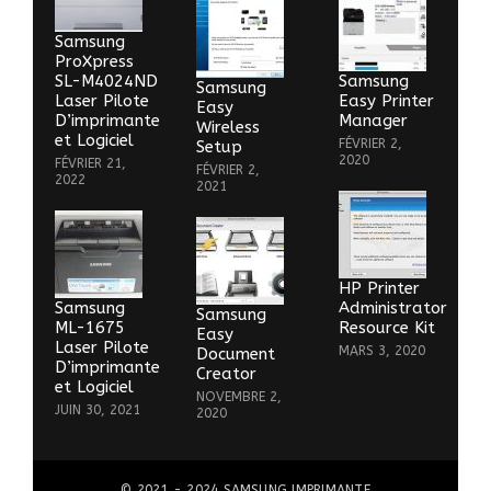
Samsung
ProXpress
SL-M4024ND
Samsung
Samsung
Laser Pilote
Easy Printer
Easy
D’imprimante
Manager
Wireless
et Logiciel
FÉVRIER 2,
Setup
2020
FÉVRIER 21,
FÉVRIER 2,
2022
2021
HP Printer
Samsung
Administrator
Samsung
ML-1675
Resource Kit
Easy
Laser Pilote
MARS 3, 2020
Document
D’imprimante
Creator
et Logiciel
NOVEMBRE 2,
JUIN 30, 2021
2020
© 2021 - 2024
SAMSUNG IMPRIMANTE