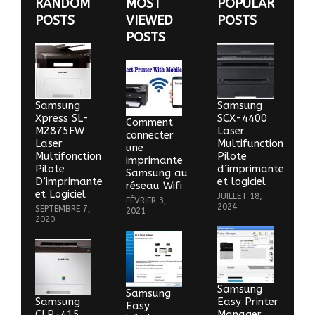
RANDOM
MOST
POPULAR
POSTS
VIEWED
POSTS
POSTS
Samsung
Samsung
Xpress SL-
SCX-4400
Comment
M2875FW
Laser
connecter
Laser
Multifunction
une
Multifonction
Pilote
imprimante
Pilote
d’imprimante
Samsung au
D’imprimante
et logiciel
réseau Wifi
et Logiciel
JUILLET 18,
FÉVRIER 3,
2024
SEPTEMBRE 7,
2021
2020
Samsung
Samsung
Samsung
Easy Printer
Easy
CLP-415
Manager