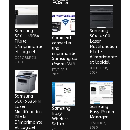
POSTS
Samsung
Samsung
SCX-1490W
SCX-4400
Comment
Pilote
Laser
connecter
D’imprimante
Multifunction
une
et Logiciel
Pilote
imprimante
d’imprimante
OCTOBRE 25,
Samsung au
et logiciel
2020
réseau Wifi
JUILLET 18,
FÉVRIER 3,
2024
2021
Samsung
SCX-5835FN
Laser
Samsung
Samsung
Multifonction
Easy Printer
Easy
Pilote
Manager
Wireless
D’imprimante
FÉVRIER 2,
Setup
et Logiciel
2020